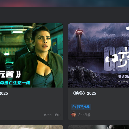
025
《峡谷》2025
影视推荐
2个月前
11
0