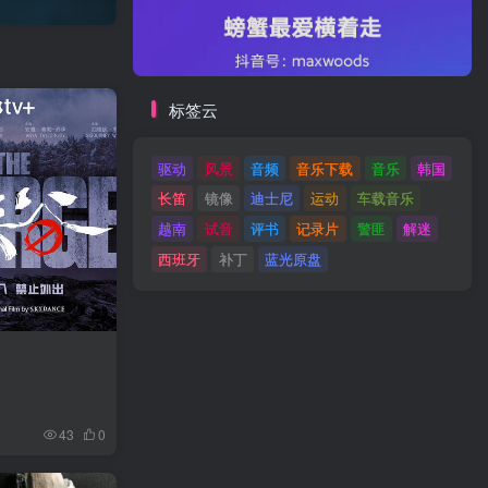
标签云
驱动
风景
音频
音乐下载
音乐
韩国
长笛
镜像
迪士尼
运动
车载音乐
越南
试音
评书
记录片
警匪
解迷
西班牙
补丁
蓝光原盘
43
0