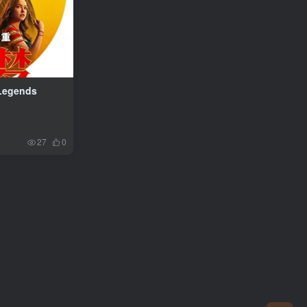
egends
27
0