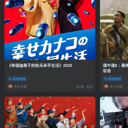
《幸福伽菜子的快乐杀手生活》2025
谍中谍8：最终清
双语
影视推荐
影视推荐
6个月前
6个月前
55
0