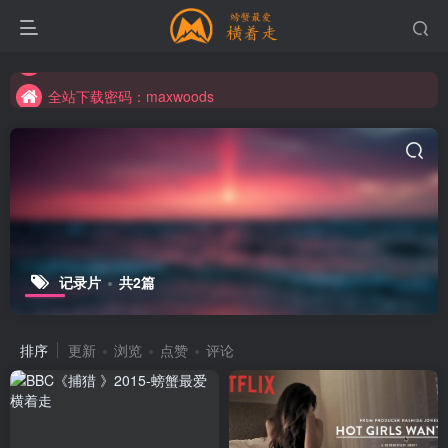
全站下载密码：maxwoods
全站下载密码：maxwoods
全站下载密码：maxwoods
记录片
共2篇
排序
更新
浏览
点赞
评论