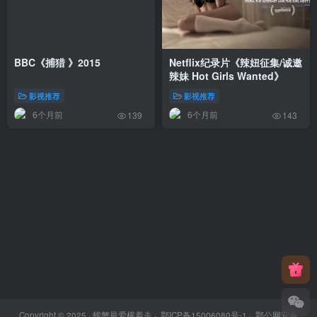
BBC《捕猎 》2015
Netflix纪录片《辣妞征集/诚邀
辣妹 Hot Girls Wanted》
影视推荐
影视推荐
6个月前
6个月前
139
143
Copyright © 2025 ·
螃蟹最爱横着走
·
鄂ICP备15006080号-1
·
鄂公网安备