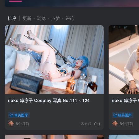
排序
更新
浏览
点赞
评论
rioko 凉凉子 Cosplay 写真 No.111 ~ 124
rioko 凉凉子 C
精美图库
精美图库
6个月前
6个月前
217
1