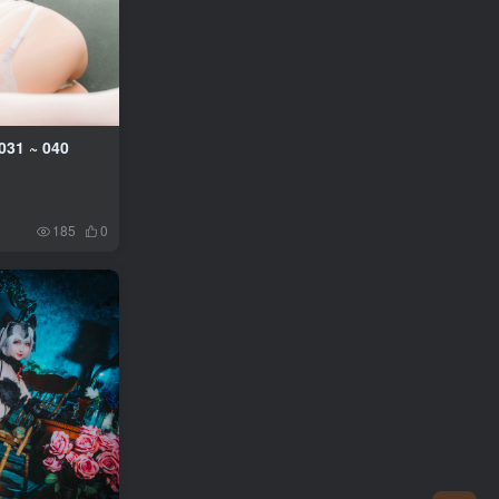
31 ~ 040
185
0