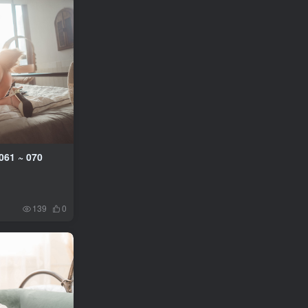
61 ~ 070
139
0