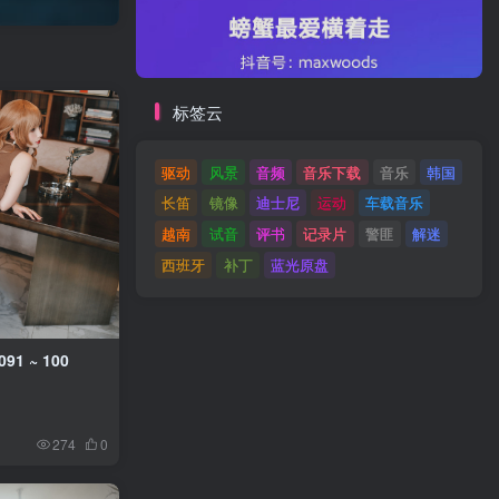
标签云
驱动
风景
音频
音乐下载
音乐
韩国
长笛
镜像
迪士尼
运动
车载音乐
越南
试音
评书
记录片
警匪
解迷
西班牙
补丁
蓝光原盘
91 ~ 100
274
0