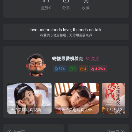
点赞
0
分享
收藏
love understands love; it needs no talk.
相爱的心息息相通，无需用言语倾诉
螃蟹最爱横着走
关注
574
0
4
4.3W+
金子美穗写真视频
《金子美惠写真大全》第一卷
上一篇
下一篇