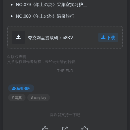
NO.079《年上の韵》采集室实习护士
NO.080《年上の韵》温泉旅行
夸克网盘提取码：b8KV
下载
©
版权声明
文章版权归作者所有，未经允许请勿转载。
THE END
精美图库
# 写真
# cosplay
喜欢就支持一下吧