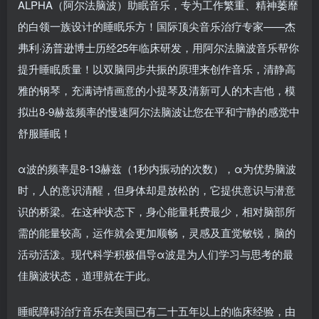
ALPHA（阿尔法脑波）助眠音乐，专为工作繁重、精神萎靡
的白领一族设计的睡眠乐方！国际顶尖音乐治疗专家——杰
弗利·汤普逊博士历经25年临床研发，用阿尔法脑波音乐帮你
提升睡眠质量！以双脑同步共振的原理来创作音乐，清静高
雅的钢琴，充满诗情画意的小提琴及清新可人的木吉他，模
拟出8-9赫兹频率的慢速阿尔法脑波让您在平和宁静的感觉中
舒服睡眠！
α波的频率是8-13赫兹（1秒内振动的次数），α为优势脑波
时，人的意识清醒，但身体却是放松的，它提供意识与潜意
识的桥梁。在这种状态下，身心能量耗费最少，相对脑部所
需的能量较高，运作就会更加顺畅，灵感及直觉敏锐，脑的
活动活泼。现代科学积极倡导α波是为人们学习与思考的最
佳脑波状态，道理就在于此。
睡眠障碍治疗音乐在美国已有二十五年以上的临床经验，由