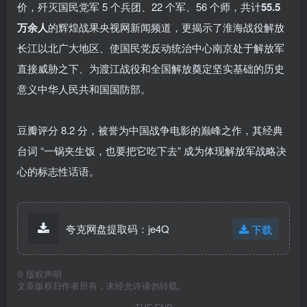
价，歼灭国民党军 5 个兵团、22 个军、56 个师，共计
55.5
万余人
的辉煌战果央视网新闻频道，更揭示了淮海战役解放
长江以北广大地区、使国民党反动统治中心南京处于解放军
直接威胁之下、为渡江战役和全国解放奠定坚实基础的历史
意义中华人民共和国国防部。
豆瓣评分 8.2 分，被誉为中国战争电影的巅峰之作，其经典
台词 “一锅夹生饭，也要把它吃下去” 成为体现解放军战略决
心的标志性话语。
夸克网盘提取码：je4Q
下载
©
版权声明
文章版权归作者所有，未经允许请勿转载。