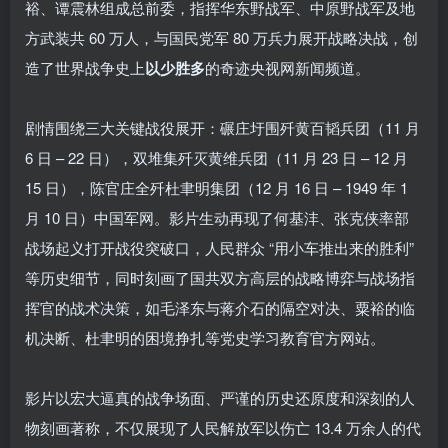
裕、谭震林组成总前委，指挥华东野战军、中原野战军及地
方武装共 60 万人，与国民党军 80 万兵力展开战略决战，创
造了世界战争史上
以少胜多
的奇迹央视网新闻频道。
剧情围绕三大关键战役展开：碾庄圩围歼黄百韬兵团（11 月
6 日 – 22 日），双堆集歼灭黄维兵团（11 月 23 日 – 12 月
15 日），陈官庄全歼杜聿明集团（12 月 16 日 – 1949 年 1
月 10 日）中国军网。影片生动再现了何基沣、张克侠率部
战场起义打开战役突破口，人民群众 “用小车推出来的胜利”
等历史细节，同时刻画了国共双方高层的战略博弈与战场指
挥官的战术决策，如毛泽东与蒋介石的隔空对决、粟裕的临
机决断、杜聿明的困境挣扎等党史学习教育官方网站。
影片以宏大逼真的战争场面、严谨的历史还原度和深刻的人
物刻画著称，不仅展现了人民解放军以伤亡 13.4 万余人的代