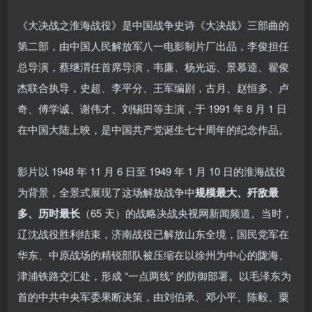
《大决战之淮海战役》是中国战争史诗《大决战》三部曲的
第二部，由中国人民解放军八一电影制片厂出品，李俊担任
总导演，蔡继渭任首席导演，韦廉、杨光远、景慕逵、翟俊
杰联合执导，史超、李平分、王军编剧，古月、赵恒多、卢
奇、傅学诚、谢伟才、刘锡田等主演，于 1991 年 8 月 1 日
在中国大陆上映，是中国共产党诞生七十周年的纪念作品。
影片以 1948 年 11 月 6 日至 1949 年 1 月 10 日的淮海战役
为背景，全景式展现了这场解放战争中
规模最大、歼敌最
多、历时最长
（65 天）的战略决战央视网新闻频道。当时，
辽沈战役胜利结束，济南战役已解放山东全境，国民党军在
华东、中原战场的精锐部队被压缩在以徐州为中心的陇海、
津浦铁路交汇处，形成 “一点两线” 的防御部署。以毛泽东为
首的中共中央军委果断决策，由刘伯承、邓小平、陈毅、粟