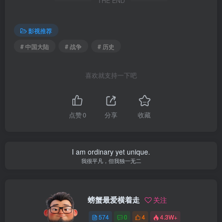
THE END
影视推荐
# 中国大陆
# 战争
# 历史
喜欢就支持一下吧
点赞
0
分享
收藏
I am ordinary yet unique.
我很平凡，但我独一无二
螃蟹最爱横着走
关注
574
0
4
4.3W+