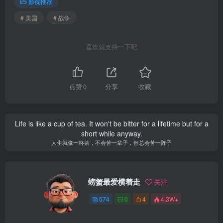
影视推荐
# 美国
# 战争
喜欢就支持一下吧
点赞
0
分享
收藏
Life is like a cup of tea. It won't be bitter for a lifetime but for a
short while anyway.
人生就像一杯茶，不会苦一辈子，但总会苦一阵子
螃蟹最爱横着走
关注
574
0
4
4.3W+