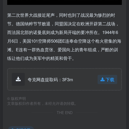
第二次世界大战接近尾声，同时也到了战况最为惨烈的时
节。德国纳粹节节败退，同盟国决定在欧洲开辟第二战场，
而法国北部的诺曼底则成为新局开端的要冲所在。1944年6
月6日，美国101空降师506团E连奉命空降这个枪火密集的海
滩。E连有一群热血贲张、爱国向上的青年组成，严酷的训
练让他们成为美军中的精英和骨干。
夸克网盘提取码：3F3m
下载
©
版权声明
文章版权归作者所有，未经允许请勿转载。
THE END