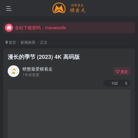
全站下载密码：maxwoods
首页
影视推荐
正文
漫长的季节 (2023) 4K 高码版
螃蟹最爱横着走
关注
1年前更新
102
0