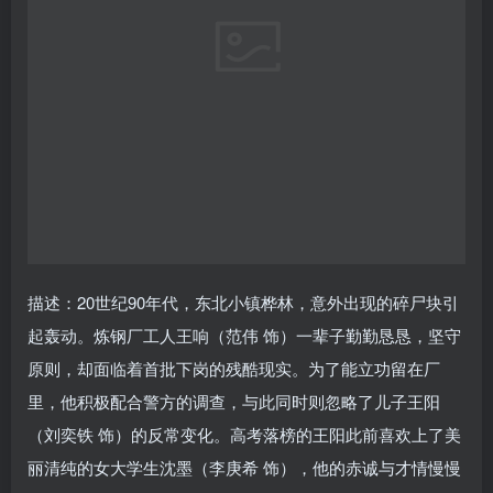
描述：20世纪90年代，东北小镇桦林，意外出现的碎尸块引
起轰动。炼钢厂工人王响（范伟 饰）一辈子勤勤恳恳，坚守
原则，却面临着首批下岗的残酷现实。为了能立功留在厂
里，他积极配合警方的调查，与此同时则忽略了儿子王阳
（刘奕铁 饰）的反常变化。高考落榜的王阳此前喜欢上了美
丽清纯的女大学生沈墨（李庚希 饰），他的赤诚与才情慢慢