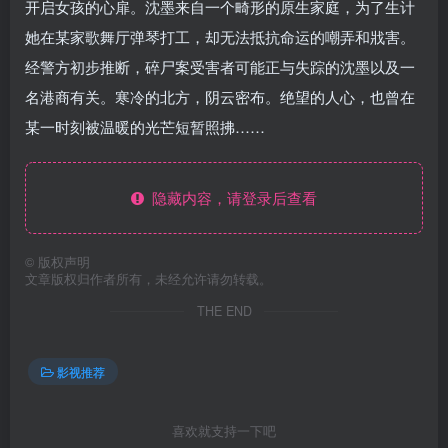
开启女孩的心扉。沈墨来自一个畸形的原生家庭，为了生计
她在某家歌舞厅弹琴打工，却无法抵抗命运的嘲弄和戕害。
经警方初步推断，碎尸案受害者可能正与失踪的沈墨以及一
名港商有关。寒冷的北方，阴云密布。绝望的人心，也曾在
某一时刻被温暖的光芒短暂照拂……
隐藏内容，请登录后查看
©
版权声明
文章版权归作者所有，未经允许请勿转载。
THE END
影视推荐
喜欢就支持一下吧