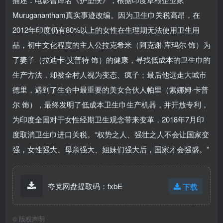
Muruganantham真实事迹改编。因为卫生巾关税高昂，在
2012年印度仍有80%以上的女性在生理期无法使用卫生用
品，初中文化程度的主人公拉克希米（阿克谢·库玛尔 饰）为
了妻子（拉迪卡·艾普特 饰）的健康，寻找低成本的卫生巾的
生产方法，却被全村人视为变态、疯子；最后他远走大城市
德里，遇到了生命中最重要的美女合伙人帕里（索娜姆·卡普
尔 饰），最终发明了低成本卫生巾生产机器，并开放专利，
为印度全国对于女性经期卫生观念带来变革，2018年7月印
度取消卫生巾进口关税。“权势之人、强壮之人不会让国家变
强，女性强大、母亲强大、姐妹们强大后，国家才会强盛。”
夸克网盘提取码：fxbE
下载
©
版权声明