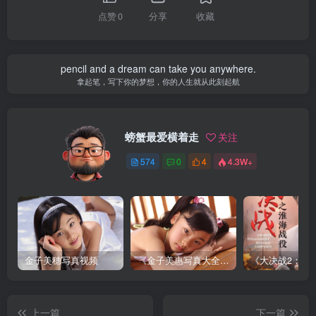
点赞
0
分享
收藏
pencil and a dream can take you anywhere.
拿起笔，写下你的梦想，你的人生就从此刻起航
螃蟹最爱横着走
关注
574
0
4
4.3W+
金子美穗写真视频
《金子美惠写真大全》第一卷
上一篇
下一篇