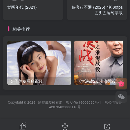
觉醒年代 (2021)
侠客行不通 (2025) 4K 60fps
去头去尾纯享版
相关推荐
金子美穗写真视频
《大决战2：淮海战役》1991
Copyright © 2025 ·
螃蟹最爱横着走
·
鄂ICP备15006080号-1
·
鄂公网安备
42070402000110号
0