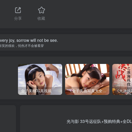
分享
收藏
 very joy, sorrow will not be see.
有笑的很欢，忧伤才不会被看穿
金子美穗写真视频
《金子美惠写真大全》第一卷
光与影 33号远征队+预购特典+全DL