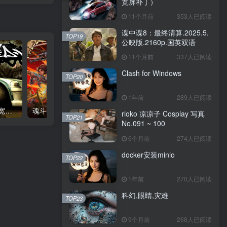
宽屏补丁）
11个月前
353人已阅读
谍中谍8：最终清算.2025.5.
TOP19
公映版.2160p.国英双语
11个月前
337人已阅读
Clash for Windows
TOP20
1年前
289人已阅读
极品飞车9：最高通缉（带宽屏补丁）
魂斗罗：加鲁行动（炮火阵线-异形突袭+全DLC+修改器-支持手柄）
防御阵型2 – DefenseGri
rioko 凉凉子 Cosplay 写真
TOP21
No.091 ~ 100
6个月前
274人已阅读
docker安装minio
TOP22
1年前
270人已阅读
科幻,眼睛,灾难
TOP23
9个月前
268人已阅读