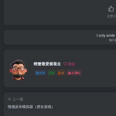
点赞
0
I only smile
我只
螃蟹最爱横着走
关注
574
0
4
4.3W+
上一篇
情感反诈模拟器（捞女游戏）