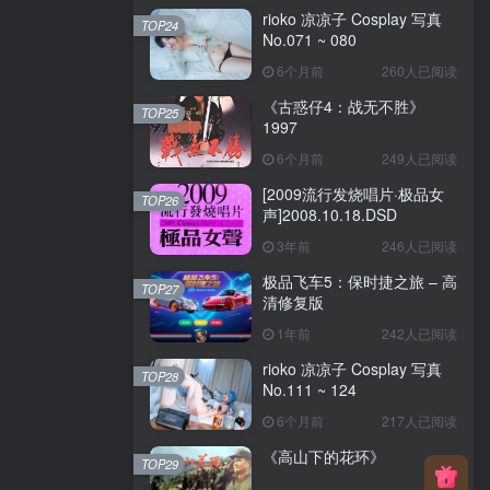
rioko 凉凉子 Cosplay 写真
TOP24
No.071 ~ 080
6个月前
260人已阅读
《古惑仔4：战无不胜》
TOP25
1997
6个月前
249人已阅读
[2009流行发烧唱片·极品女
TOP26
声]2008.10.18.DSD
3年前
246人已阅读
极品飞车5：保时捷之旅 – 高
TOP27
清修复版
1年前
242人已阅读
rioko 凉凉子 Cosplay 写真
TOP28
No.111 ~ 124
6个月前
217人已阅读
《高山下的花环》
TOP29