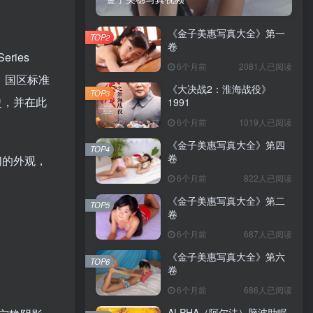
《金子美惠写真大全》第一
TOP2
卷
ries
6个月前
2081人已阅读
台上，国区标准
《大决战2：淮海战役》
TOP3
史，并在此
1991
6个月前
1019人已阅读
《金子美惠写真大全》第四
TOP4
卷
们的外观，
6个月前
822人已阅读
《金子美惠写真大全》第二
TOP5
卷
6个月前
687人已阅读
《金子美惠写真大全》第六
TOP6
卷
6个月前
686人已阅读
ALPHA（阿尔法）脑波助眠