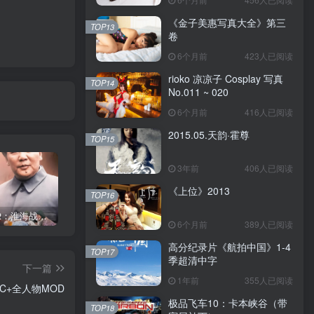
《金子美惠写真大全》第三
TOP13
卷
6个月前
423人已阅读
rioko 凉凉子 Cosplay 写真
TOP14
No.011 ~ 020
6个月前
416人已阅读
2015.05.天韵·霍尊
TOP15
3年前
406人已阅读
《上位》2013
TOP16
《大决战2：淮海战役》1991
《金子美惠写真大全》第四卷
《金子美惠写真大全》第二卷
6个月前
389人已阅读
高分纪录片《航拍中国》1-4
TOP17
季超清中字
下一篇
1年前
355人已阅读
C+全人物MOD
极品飞车10：卡本峡谷（带
TOP18