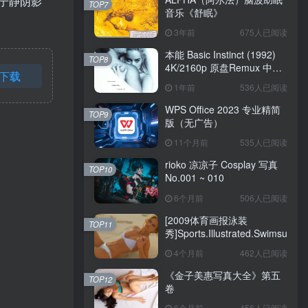
宁静阴影
TOP7
音乐《舒眠》
3年前
675人已阅读
本能 Basic Instinct (1992)
TOP8
4K/2160p 原盘Remux 中文
下载
字幕
1年前
536人已阅读
WPS Office 2023 专业精简
TOP9
版（无广告）
11个月前
535人已阅读
rioko 凉凉子 Cosplay 写真
TOP10
No.001 ~ 010
6个月前
506人已阅读
[2009体育画报泳装
TOP11
秀]Sports.Illustrated.Swimsuit.20
4个月前
462人已阅读
《金子美惠写真大全》第五
TOP12
卷
6个月前
456人已阅读