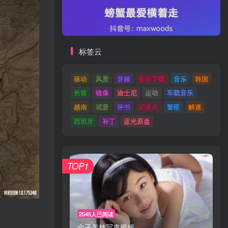
标签云
驱动
风景
音频
音乐下载
音乐
韩国
长笛
镜像
迪士尼
运动
车载音乐
越南
试音
评书
记录片
警匪
解迷
西班牙
补丁
蓝光原盘
TOP1
2545人已阅读
金子美穗写真视频