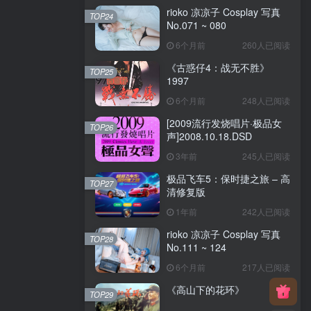
rioko 凉凉子 Cosplay 写真
TOP24
No.071 ~ 080
6个月前
260人已阅读
《古惑仔4：战无不胜》
TOP25
1997
6个月前
248人已阅读
[2009流行发烧唱片·极品女
TOP26
声]2008.10.18.DSD
3年前
245人已阅读
极品飞车5：保时捷之旅 – 高
TOP27
清修复版
1年前
242人已阅读
rioko 凉凉子 Cosplay 写真
TOP28
No.111 ~ 124
6个月前
217人已阅读
《高山下的花环》
TOP29