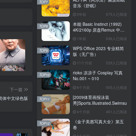
TOP7
音乐《舒眠》
3年前
675人已阅读
本能 Basic Instinct (1992)
TOP8
4K/2160p 原盘Remux 中文
字幕
1年前
536人已阅读
WPS Office 2023 专业精简
TOP9
版（无广告）
11个月前
529人已阅读
《大决战2：淮海战役》1991
《金子美惠写真大全》第四卷
《金子美惠写真大全》第二卷
rioko 凉凉子 Cosplay 写真
TOP10
No.001 ~ 010
6个月前
505人已阅读
下一篇
[2009体育画报泳装
0.1 简体中文绿色版
TOP11
秀]Sports.Illustrated.Swimsuit.20
4个月前
461人已阅读
《金子美惠写真大全》第五
TOP12
卷
6个月前
456人已阅读