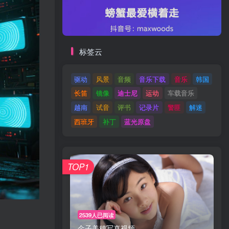
标签云
驱动
风景
音频
音乐下载
音乐
韩国
长笛
镜像
迪士尼
运动
车载音乐
越南
试音
评书
记录片
警匪
解迷
西班牙
补丁
蓝光原盘
TOP1
2539人已阅读
金子美穗写真视频