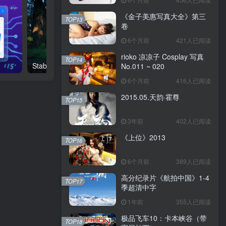
《金子美惠写真大全》第三
TOP13
卷
6个月前
421人已阅读
rioko 凉凉子 Cosplay 写真
TOP14
Stable Difussion WebUI Forge 秋叶整合包
免费开源视频下载器stach
No.011 ~ 020
6个月前
416人已阅读
2015.05.天韵·霍尊
TOP15
3年前
402人已阅读
《上位》2013
TOP16
6个月前
389人已阅读
高分纪录片《航拍中国》1-4
TOP17
季超清中字
1年前
355人已阅读
极品飞车10：卡本峡谷（带
TOP18