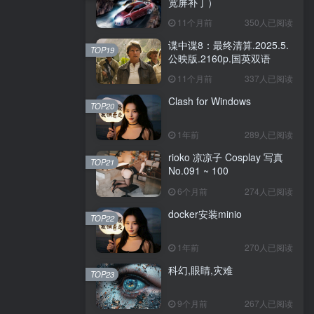
宽屏补丁）
11个月前
350人已阅读
谍中谍8：最终清算.2025.5.
TOP19
公映版.2160p.国英双语
11个月前
337人已阅读
Clash for Windows
TOP20
1年前
289人已阅读
rioko 凉凉子 Cosplay 写真
TOP21
No.091 ~ 100
6个月前
274人已阅读
docker安装minio
TOP22
1年前
270人已阅读
科幻,眼睛,灾难
TOP23
9个月前
267人已阅读