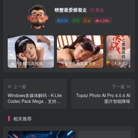
螃蟹最爱横着走
关注
574
0
4
4.3W+
金子美穗写真视频
《金子美惠写真大全》第一卷
上一篇
下一篇
Windows多媒体解码 - K-Lite
Topaz Photo AI Pro 4.0.4 AI
Codec Pack Mega，支持超
图片智能降噪
多格式
相关推荐