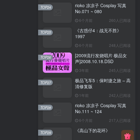
rioko 凉凉子 Cosplay 写真
TOP24
No.071 ~ 080
6个月前
260人已阅读
《古惑仔4：战无不胜》
TOP25
1997
6个月前
248人已阅读
[2009流行发烧唱片·极品女
TOP26
声]2008.10.18.DSD
3年前
245人已阅读
极品飞车5：保时捷之旅 – 高
TOP27
清修复版
1年前
242人已阅读
rioko 凉凉子 Cosplay 写真
TOP28
No.111 ~ 124
6个月前
217人已阅读
《高山下的花环》
TOP29