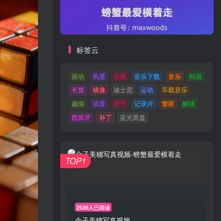
标签云
驱动
风景
音频
音乐下载
音乐
韩国
长笛
镜像
迪士尼
运动
车载音乐
越南
试音
评书
记录片
警匪
解迷
西班牙
补丁
蓝光原盘
TOP1
2539人已阅读
金子美穗写真视频