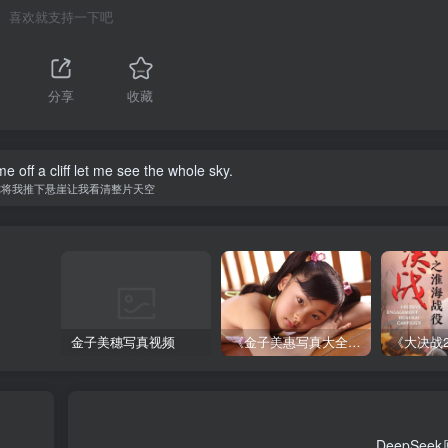
喜欢就支持一下吧
分享
收藏
 off a cliff let me see the whole sky.
你将我推下悬崖让我看清整片天空
金子美穗写真视频
《金子美惠写真大全》第一卷
DeepSe