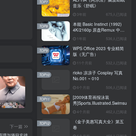
TOP7
音乐《舒眠》
3年前
675人已阅读
本能 Basic Instinct (1992)
TOP8
4K/2160p 原盘Remux 中文
字幕
1年前
536人已阅读
WPS Office 2023 专业精简
TOP9
版（无广告）
11个月前
532人已阅读
rioko 凉凉子 Cosplay 写真
TOP10
No.001 ~ 010
6个月前
506人已阅读
[2009体育画报泳装
TOP11
秀]Sports.Illustrated.Swimsuit.20
《大决战2：淮海战役》1991
《金子美惠写真大全》第四卷
《金子美惠写真大全》第二卷
4个月前
462人已阅读
《金子美惠写真大全》第五
TOP12
下一篇
卷
ek原理与项目实战
6个月前
456人已阅读