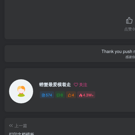
点赞
0
Thank you push me
感谢
螃蟹最爱横着走
关注
574
0
4
4.3W+
上一篇
打印文档模板