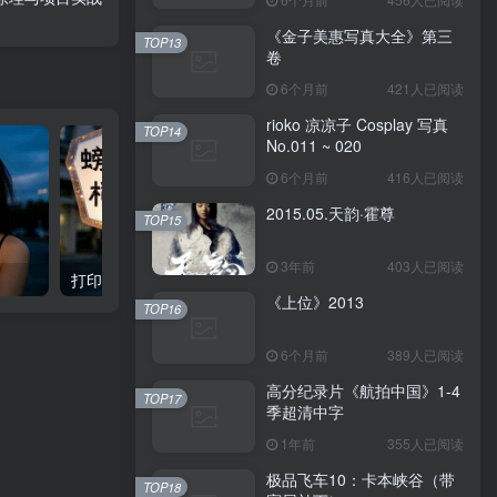
《金子美惠写真大全》第三
TOP13
卷
6个月前
421人已阅读
rioko 凉凉子 Cosplay 写真
TOP14
No.011 ~ 020
6个月前
416人已阅读
2015.05.天韵·霍尊
TOP15
3年前
403人已阅读
打印文档模板
魔方小站3阶入门教学视
《上位》2013
TOP16
6个月前
389人已阅读
高分纪录片《航拍中国》1-4
TOP17
季超清中字
1年前
355人已阅读
极品飞车10：卡本峡谷（带
TOP18