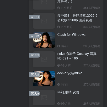
宽屏补丁）
11个月前
351人已阅读
谍中谍8：最终清算.2025.5.
TOP19
公映版.2160p.国英双语
11个月前
337人已阅读
Clash for Windows
TOP20
1年前
289人已阅读
rioko 凉凉子 Cosplay 写真
TOP21
No.091 ~ 100
6个月前
274人已阅读
docker安装minio
TOP22
1年前
270人已阅读
科幻,眼睛,灾难
TOP23
9个月前
267人已阅读