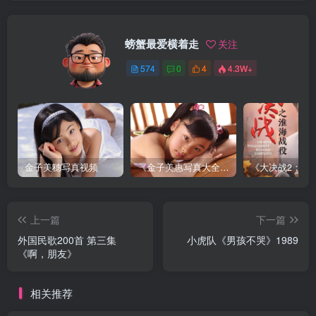
螃蟹最爱横着走
关注
574
0
4
4.3W+
金子美穗写真视频
《金子美惠写真大全》第一卷
上一篇
下一篇
外国民歌200首 第三集
小虎队《男孩不哭》1989
《啊，朋友》
相关推荐