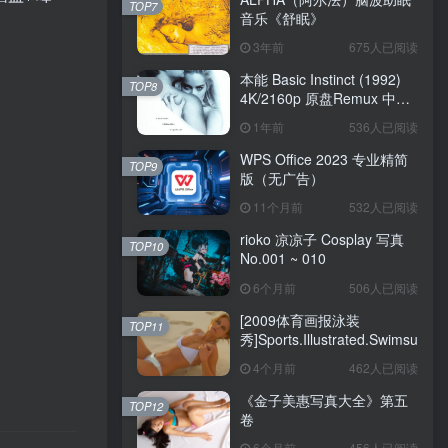
TOP7
音乐《舒眠》
3年前
675人已阅读
本能 Basic Instinct (1992)
TOP8
4K/2160p 原盘Remux 中文
字幕
1年前
536人已阅读
WPS Office 2023 专业精简
TOP9
版（无广告）
11个月前
532人已阅读
rioko 凉凉子 Cosplay 写真
TOP10
No.001 ~ 010
6个月前
506人已阅读
[2009体育画报泳装
TOP11
秀]Sports.Illustrated.Swimsuit.20
4个月前
462人已阅读
《金子美惠写真大全》第五
TOP12
卷
6个月前
456人已阅读