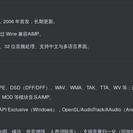
2006 年首发，长期更新。
过 Wine 兼容
AIMP
。
用低、32 位音频处理、支持中文与多语言界面。
APE、DSD（DFF/DFF）、WAV、WMA、TAK、TTA、WV 等
I、MOD 等模块音乐
AIMP
。
 Exclusive（Windows），OpenSL/AudioTrack/AAudio（An
响、合唱、镶边、低音增强、人声消除等）；支持音量归一化（回放增益