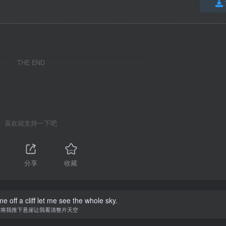
THE END
喜欢就支持一下吧
分享
收藏
 off a cliff let me see the whole sky.
你将我推下悬崖让我看清整片天空