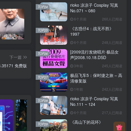
rioko 凉凉子 Cosplay 写真
TOP24
No.071 ~ 080
6个月前
260人已阅读
《古惑仔4：战无不胜》
TOP25
1997
《大决战2：淮海战役》1991
《金子美惠写真大全》第四卷
《金子美惠写真大全》第二卷
6个月前
248人已阅读
[2009流行发烧唱片·极品女
TOP26
下一篇
声]2008.10.18.DSD
953.35171 免费版
3年前
245人已阅读
极品飞车5：保时捷之旅 – 高
TOP27
清修复版
1年前
242人已阅读
rioko 凉凉子 Cosplay 写真
TOP28
No.111 ~ 124
6个月前
217人已阅读
《高山下的花环》
TOP29