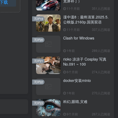
宽屏补丁）
下载
11个月前
351人已阅读
谍中谍8：最终清算.2025.5.
TOP19
公映版.2160p.国英双语
11个月前
337人已阅读
Clash for Windows
TOP20
1年前
289人已阅读
rioko 凉凉子 Cosplay 写真
TOP21
No.091 ~ 100
6个月前
274人已阅读
docker安装minio
TOP22
1年前
270人已阅读
科幻,眼睛,灾难
TOP23
9个月前
267人已阅读