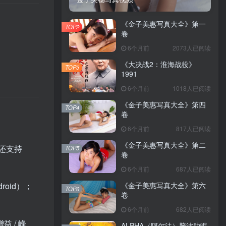
《金子美惠写真大全》第一
TOP2
卷
6个月前
2073人已阅读
《大决战2：淮海战役》
TOP3
1991
6个月前
1018人已阅读
《金子美惠写真大全》第四
TOP4
卷
6个月前
817人已阅读
《金子美惠写真大全》第二
；还支持
TOP5
卷
6个月前
687人已阅读
《金子美惠写真大全》第六
droid）；
TOP6
卷
6个月前
682人已阅读
 / 峰
ALPHA（阿尔法）脑波助眠