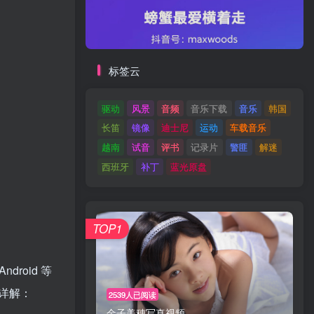
标签云
驱动
风景
音频
音乐下载
音乐
韩国
长笛
镜像
迪士尼
运动
车载音乐
越南
试音
评书
记录片
警匪
解迷
西班牙
补丁
蓝光原盘
TOP1
ndroid 等
详解：
2539人已阅读
金子美穗写真视频