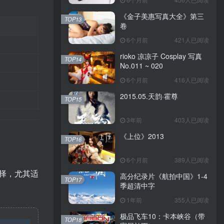
《金子美惠写真大全》第三
TOP13
卷
6个月前
421人已阅读
rioko 凉凉子 Cosplay 写真
TOP14
No.011 ~ 020
6个月前
416人已阅读
2015.05.天韵·霍尊
TOP15
3年前
403人已阅读
《上位》2013
TOP16
6个月前
389人已阅读
选择，尤其适
高分纪录片《航拍中国》1-4
TOP17
季超清中字
1年前
355人已阅读
极品飞车10：卡本峡谷（带
TOP18