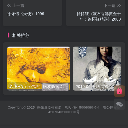
上一篇
下一篇
徐怀钰《天使》1999
徐怀钰《滚石香港黄金十
年：徐怀钰精选》2003
相关推荐
ALPHA（阿尔法）脑波助眠音乐《舒眠》
2015.05.天韵·霍尊
Copyright © 2025 ·
螃蟹最爱横着走
·
鄂ICP备15006080号-1
·
鄂公网安备
42070402000110号