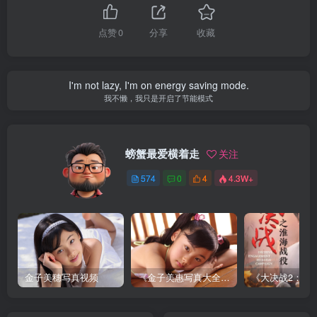
点赞
0
分享
收藏
I'm not lazy, I'm on energy saving mode.
我不懒，我只是开启了节能模式
螃蟹最爱横着走
关注
574
0
4
4.3W+
金子美穗写真视频
《金子美惠写真大全》第一卷