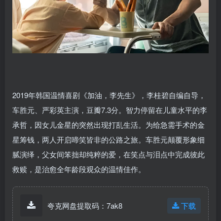
2019年韩国温情喜剧《加油，李先生》，李桂碧自编自导，
车胜元、严彩英主演，豆瓣7.3分。智力停留在儿童水平的李
承哲，因女儿金星的突然出现打乱生活。为给急需手术的金
星筹钱，两人开启啼笑皆非的公路之旅。车胜元颠覆形象细
腻演绎，父女间笨拙却纯粹的爱，在笑点与泪点中完成彼此
救赎，是治愈全年龄段观众的温情佳作。
夸克网盘提取码：7ak8
下载