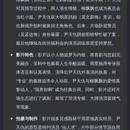
对其指导过程中，两人渐生情愫，柳飘飘也成为夜总会
当红小姐。尹天仇获大明星鹃姐（莫文蔚饰）赏识，却
在新戏开拍时被换掉主角角色。后来，片场卧底警员
（吴孟达饰）身份暴露，尹天仇阴差阳错帮忙破了案，
最后他继续在街坊福利会的演员训练班里坚持梦想。
影片特色
：影片以小人物追梦为内核，将喜剧与悲剧完
美融合，笑料中包裹着人生辛酸温暖。周星驰用夸张肢
体语言和认真表情，演绎出尹天仇对表演的执着，对
“专业” 的极致追求令人动容。尹天仇与柳飘飘的爱情真
挚动人，“我养你啊” 成为经典台词。同时，影片还对片
场生态进行了讽刺，展现了导演专横、大牌演员耍脾气
等现象。
拍摄与制作
：影片很多灵感取材于周星驰真实经历。尹
天仇的原型是特约演员 “仙人求”，片中部分情节源自周