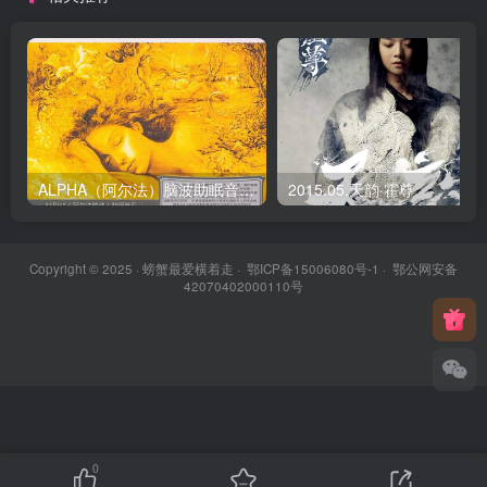
ALPHA（阿尔法）脑波助眠音乐《舒眠》
2015.05.天韵·霍尊
Copyright © 2025 ·
螃蟹最爱横着走
·
鄂ICP备15006080号-1
·
鄂公网安备
42070402000110号
0