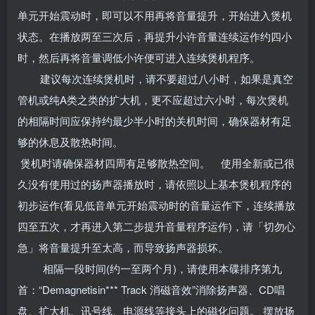
单元开始震动时，即可以不用再将音量提升，开始进入煲机
状态。在播放两至三次后，再提升小许音量连续运作约四小
时，然后再将音量调低小许便可进入连续煲机程序。
建议每次连续煲机时，请不要超过八小时，如果是真空
管机或纯A类之类的扩大机，更不应超过六小时，每次煲机
的相隔时间应保持约最少半小时的关机时间，确保器材有足
够的休息及散热时间。
煲机时请确保器材四周有足够散热空间。 使用全新或已很
久没有使用过的扬声器播放时，请依照以上基本煲机程序的
初步运作(看见低音单元开始震动时的音量运作下，连续播放
四至五次，才再进入第二步提升音量程序运作)，请「切勿心
急」将音量提升至太高，而导致扬声器损坏。
相隔一段时间(约一至两个月)，请使用本碟排序第九
首：“Demagnetisin*** Track 消磁音效”消除扬声器、CD唱
盘、扩大机、讯号线、电源线等接头上的磁化问题。
摆放扬