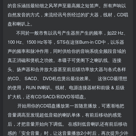
的音乐涵括最轻细之风琴声至最高频之短笛声。所有声响以
自然发音的方式，来流经讯号所经过的扩大器，线材，CD唱
盘和喇叭上。
不同於一般市售以讯号产生器所产生的频率，如22 Hz、
100 Hz、1500 Hz等等，STS在这张Burn-in CD中，以乐器
声的频率和脉冲作用，同时供给你的音响系统全频段音域的
真正消磁和煲机之功效。本碟子可煲阁下之喇叭线、连接
头、扬声器和合并放大器甚至前后级功率放大器与各式各样
的CD、 SACD、 DVD机也煲出最佳效果。 这张CD最理想
的使用，RUN IN喇叭、线材、电源连接器材和前级 & 后级
扩大机，还有CD/SACD/和DVD等唱盘。
开始用你的CD唱盘播放第一首随意播放，可逐渐地把
音量调高至发现超低音箱的喇叭单体，有前后移动的感觉
后，才把音量开始向下调低。
在感到低音喇叭还有前后移动
感的「安全音量」时，让这音量播放2小时后，再次提升少许