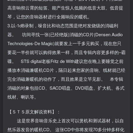
高音响彻云霄的短笛、能产生惊人低频的低音大鼓、低音提
琴，让您的音响器材进行全频响应的暖机。
3.以-1dB录制，噪音比和动态范围是绝对发烧级的消磁利
器。 坊间寻找一张(已经绝版)消磁的CD片(Densen Audio
Technologies-De Magic)就要发上一千多元购买，现在您只
要花一半价就可以购得效果一样，而且专辑内容更多样的–霸
碟。 STS digital老板Fritz de With建议您在晚上要睡觉之前
播放本消磁兼暖机CD片，隔日起来您家的音响、线材就已经
完全消磁兼暖机的动作了，而且效果是立竿见影。 本专辑
消磁的对象包括CD、SACD唱盘、DVD唱盘、扩大机、各式
线材、喇叭等。
【ＳＴＳ原文解说资料】：
这是世界音响音乐史上首次可以煲机和测试器材，以自
然乐器发音的暖机CD。
这张CD中你将发现70多分钟多样化