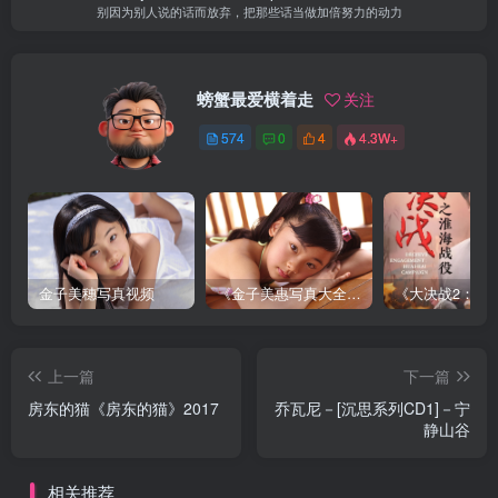
别因为别人说的话而放弃，把那些话当做加倍努力的动力
螃蟹最爱横着走
关注
574
0
4
4.3W+
金子美穗写真视频
《金子美惠写真大全》第一卷
上一篇
下一篇
房东的猫《房东的猫》2017
乔瓦尼－[沉思系列CD1]－宁
静山谷
相关推荐