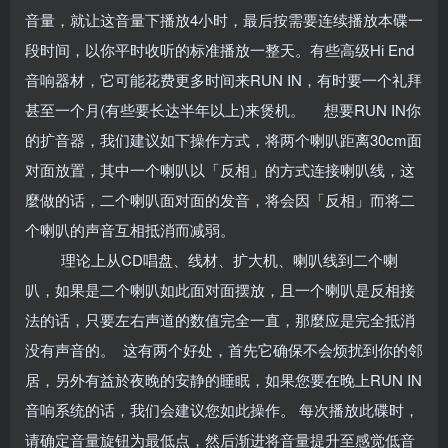
音量，就让这音量下播放4小时，最后按需要连续播放本碟一
段时间，以你平时收听的标准播放一整天。有些高级Hi End
音响器材，它可能花费更多时间来RUN IN，有时要一个礼拜
甚至一个月(有些要长达半年以上)来煲机。 想要RUN IN你
的扩音器，我们建议如下操作方式，将两个喇叭距离30cm面
对面放置，其中一个喇叭以「反相」的方式连接喇叭线，这
麼做的话，二个喇叭面对面的发音，将会因「反相」而将二
个喇叭的声音互相抵消而减弱。
理论上从CD唱盘、线材、扩大机、喇叭线到二个喇
叭，如果是二个喇叭如此面对面摆放，且一个喇叭是反相接
法的话，只要左右声道的数值完全一直，那麼应是完全抵消
没有声音的。
这有两个好处，首先它确保不会烦扰到你的邻
居，另外有益於夜晚的安静的睡眠，如果您要在晚上RUN IN
音响系统的话，我们会建议您如此操作。 每次播放此碟时，
请确定音量旋钮为最低点，然后渐进将音量提升至感觉低音