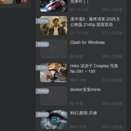
宽屏补丁）
11个月前
352人已阅读
谍中谍8：最终清算.2025.5.
TOP19
公映版.2160p.国英双语
11个月前
337人已阅读
Clash for Windows
TOP20
1年前
289人已阅读
rioko 凉凉子 Cosplay 写真
TOP21
No.091 ~ 100
6个月前
274人已阅读
docker安装minio
TOP22
1年前
270人已阅读
科幻,眼睛,灾难
TOP23
9个月前
267人已阅读