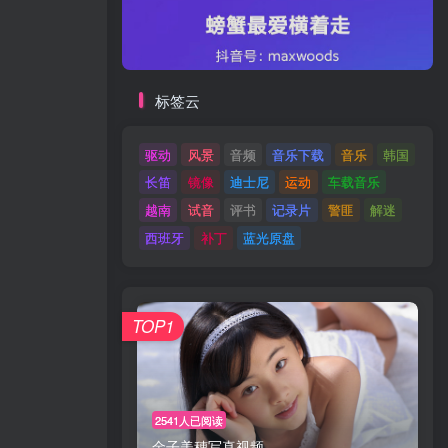
标签云
驱动
风景
音频
音乐下载
音乐
韩国
长笛
镜像
迪士尼
运动
车载音乐
越南
试音
评书
记录片
警匪
解迷
西班牙
补丁
蓝光原盘
TOP1
2541人已阅读
金子美穗写真视频