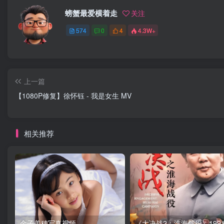
螃蟹最爱横着走
关注
574
0
4
4.3W+
上一篇
【1080P修复】徐怀钰 - 我是女生 MV
相关推荐
金子美穗写真视频
《大决战2：淮海战役》199