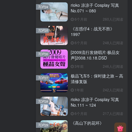
rioko 凉凉子 Cosplay 写真
TOP24
No.071 ~ 080
6个月前
260人已阅读
《古惑仔4：战无不胜》
TOP25
1997
6个月前
248人已阅读
[2009流行发烧唱片·极品女
TOP26
声]2008.10.18.DSD
3年前
246人已阅读
极品飞车5：保时捷之旅 – 高
TOP27
清修复版
1年前
242人已阅读
rioko 凉凉子 Cosplay 写真
TOP28
No.111 ~ 124
6个月前
217人已阅读
《高山下的花环》
TOP29