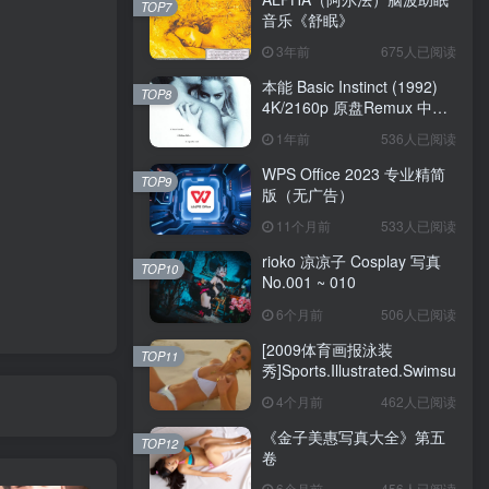
TOP7
音乐《舒眠》
3年前
675人已阅读
本能 Basic Instinct (1992)
TOP8
4K/2160p 原盘Remux 中文
字幕
1年前
536人已阅读
WPS Office 2023 专业精简
TOP9
版（无广告）
11个月前
533人已阅读
rioko 凉凉子 Cosplay 写真
TOP10
No.001 ~ 010
6个月前
506人已阅读
[2009体育画报泳装
TOP11
秀]Sports.Illustrated.Swimsuit.20
4个月前
462人已阅读
《金子美惠写真大全》第五
TOP12
卷
6个月前
456人已阅读