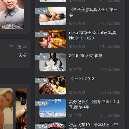
《金子美惠写真大全》第三
TOP13
卷
6个月前
422人已阅读
《大决战2：淮海战役》1991
《金子美惠写真大全》第四卷
《金子美惠写真大全》第二卷
rioko 凉凉子 Cosplay 写真
TOP14
No.011 ~ 020
6个月前
416人已阅读
下一篇
天浴
2015.05.天韵·霍尊
TOP15
3年前
404人已阅读
《上位》2013
TOP16
6个月前
389人已阅读
高分纪录片《航拍中国》1-4
TOP17
季超清中字
1年前
355人已阅读
极品飞车10：卡本峡谷（带
TOP18
[2009体育画报泳装秀]Sports.Illustrated.Swimsuit.2009
《上位》2013