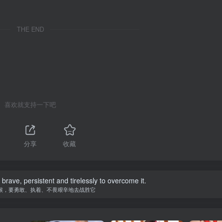
THE END
喜欢就支持一下吧
分享
收藏
be brave, persistent and tirelessly to overcome it.
候，要勇敢、执着、不畏艰辛地去战胜它