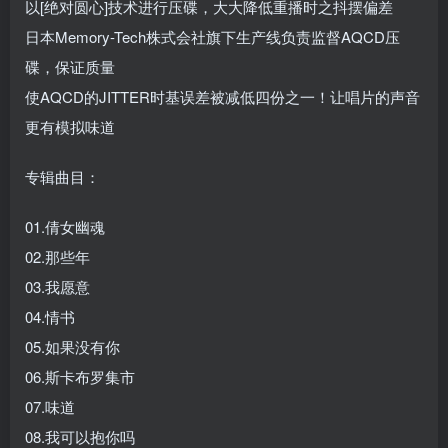
以[绝对圆心]技术进行压碟，大大降低重播时之抖摆偏差
日本Memory-Tech株式会社旗下生产线负责监督AQCD压
碟，保证质量
使AQCD的JITTER时基误差被减低四份之一！让唱片的声音
更有模拟味道
专辑曲目：
01.倩女幽魂
02.那些年
03.我愿意
04.情书
05.如果没有你
06.斯卡布罗集市
07.味道
08.我可以抱你吗