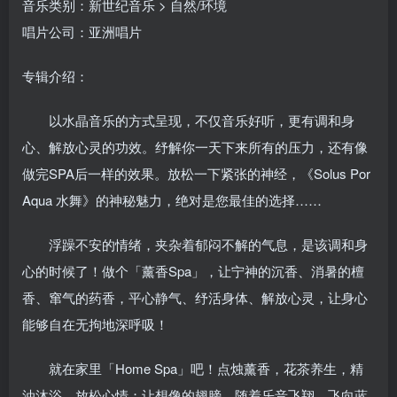
音乐类别：新世纪音乐 > 自然/环境
唱片公司：亚洲唱片
专辑介绍：
以水晶音乐的方式呈现，不仅音乐好听，更有调和身
心、解放心灵的功效。纾解你一天下来所有的压力，还有像
做完SPA后一样的效果。放松一下紧张的神经，《Solus Por
Aqua 水舞》的神秘魅力，绝对是您最佳的选择……
浮躁不安的情绪，夹杂着郁闷不解的气息，是该调和身
心的时候了！做个「薰香Spa」，让宁神的沉香、消暑的檀
香、窜气的药香，平心静气、纾活身体、解放心灵，让身心
能够自在无拘地深呼吸！
就在家里「Home Spa」吧！点烛薰香，花茶养生，精
油沐浴，放松心情；让想像的翅膀，随着乐音飞翔，飞向蓝