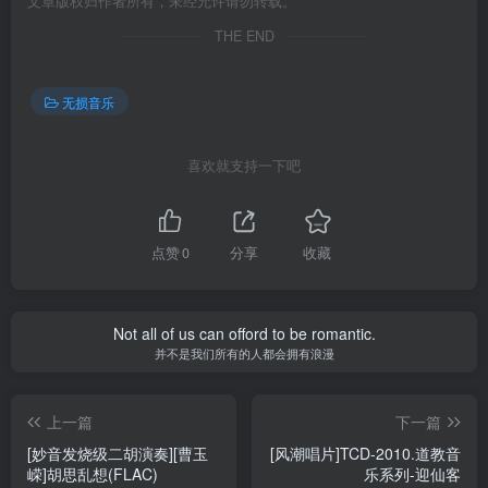
文章版权归作者所有，未经允许请勿转载。
THE END
无损音乐
喜欢就支持一下吧
点赞
0
分享
收藏
Not all of us can offord to be romantic.
并不是我们所有的人都会拥有浪漫
上一篇
下一篇
[妙音发烧级二胡演奏][曹玉
[风潮唱片]TCD-2010.道教音
嵘]胡思乱想(FLAC)
乐系列-迎仙客