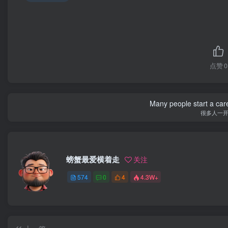
点赞
0
Many people start a care
很多人一
螃蟹最爱横着走
关注
574
0
4
4.3W+