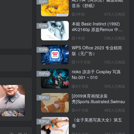
TOP7
音乐《舒眠》
3年前
675人已阅读
本能 Basic Instinct (1992)
TOP8
4K/2160p 原盘Remux 中文
字幕
1年前
536人已阅读
WPS Office 2023 专业精简
TOP9
版（无广告）
11个月前
532人已阅读
rioko 凉凉子 Cosplay 写真
TOP10
No.001 ~ 010
6个月前
506人已阅读
[2009体育画报泳装
TOP11
秀]Sports.Illustrated.Swimsuit.20
4个月前
462人已阅读
《大决战2：淮海战役》1991
《金子美惠写真大全》第四卷
《金子美惠写真大全》第二卷
《金子美惠写真大全》第五
TOP12
卷
6个月前
456人已阅读