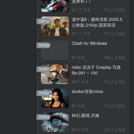
宽屏补丁）
11个月前
351人已阅读
谍中谍8：最终清算.2025.5.
TOP19
公映版.2160p.国英双语
11个月前
337人已阅读
Clash for Windows
TOP20
1年前
289人已阅读
rioko 凉凉子 Cosplay 写真
TOP21
No.091 ~ 100
6个月前
274人已阅读
docker安装minio
TOP22
1年前
270人已阅读
科幻,眼睛,灾难
TOP23
9个月前
267人已阅读