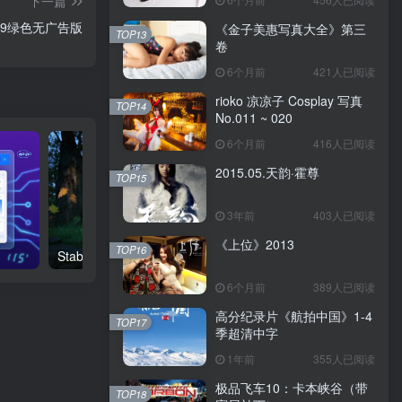
下一篇
9绿色无广告版
《金子美惠写真大全》第三
TOP13
卷
6个月前
421人已阅读
rioko 凉凉子 Cosplay 写真
TOP14
No.011 ~ 020
6个月前
416人已阅读
2015.05.天韵·霍尊
TOP15
3年前
403人已阅读
《上位》2013
TOP16
Stable Difussion WebUI Forge 秋叶整合包
免费开源视频下载器stach
6个月前
389人已阅读
高分纪录片《航拍中国》1-4
TOP17
季超清中字
1年前
355人已阅读
极品飞车10：卡本峡谷（带
TOP18