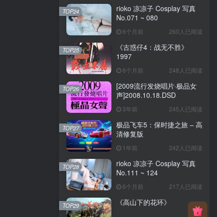
rioko 凉凉子 Cosplay 写真
TOP24
No.071 ~ 080
6个月前
260人已阅读
《古惑仔4：战无不胜》
TOP25
1997
6个月前
248人已阅读
[2009流行发烧唱片·极品女
TOP26
声]2008.10.18.DSD
3年前
245人已阅读
极品飞车5：保时捷之旅 – 高
TOP27
清修复版
1年前
242人已阅读
rioko 凉凉子 Cosplay 写真
TOP28
No.111 ~ 124
6个月前
217人已阅读
《高山下的花环》
TOP29