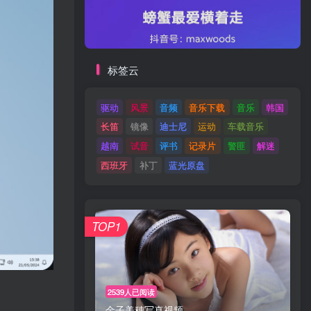
标签云
驱动
风景
音频
音乐下载
音乐
韩国
长笛
镜像
迪士尼
运动
车载音乐
越南
试音
评书
记录片
警匪
解迷
西班牙
补丁
蓝光原盘
TOP1
2539人已阅读
金子美穗写真视频