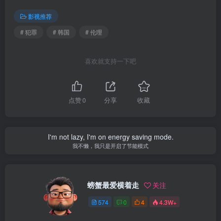
影视推荐
# 犯罪
# 韩国
# 伦理
喜欢就支持一下吧
点赞
0
分享
收藏
I'm not lazy, I'm on energy saving mode.
我不懒，我只是开启了节能模式
螃蟹最爱横着走
关注
574
0
4
4.3W+