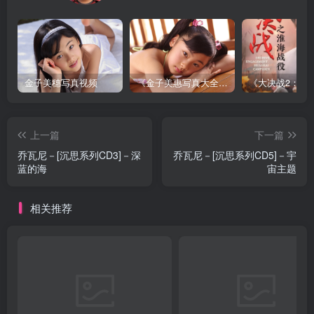
金子美穗写真视频
《金子美惠写真大全》第一卷
上一篇
下一篇
乔瓦尼－[沉思系列CD3]－深
乔瓦尼－[沉思系列CD5]－宇
蓝的海
宙主题
相关推荐