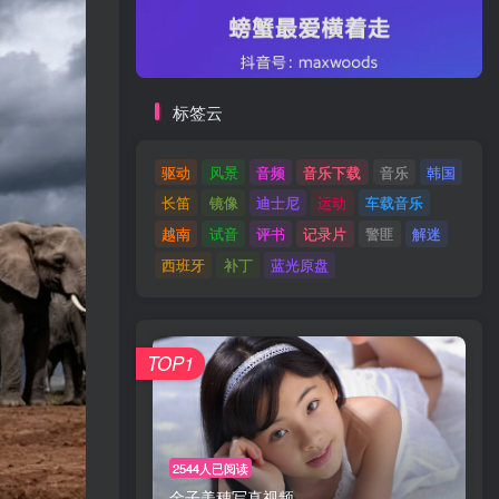
标签云
驱动
风景
音频
音乐下载
音乐
韩国
长笛
镜像
迪士尼
运动
车载音乐
越南
试音
评书
记录片
警匪
解迷
西班牙
补丁
蓝光原盘
TOP1
2544人已阅读
金子美穗写真视频