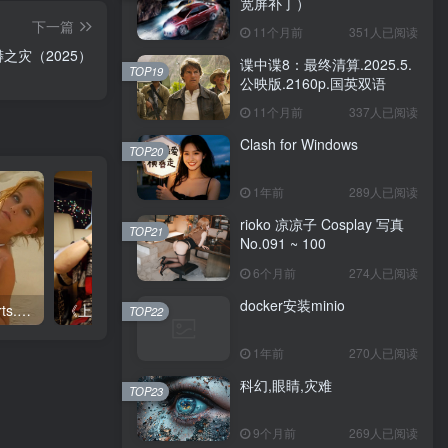
宽屏补丁）
下一篇
11个月前
351人已阅读
之灾（2025）
谍中谍8：最终清算.2025.5.
TOP19
公映版.2160p.国英双语
11个月前
337人已阅读
Clash for Windows
TOP20
1年前
289人已阅读
rioko 凉凉子 Cosplay 写真
TOP21
No.091 ~ 100
6个月前
274人已阅读
docker安装minio
[2009体育画报泳装秀]Sports.Illustrated.Swimsuit.2009
《上位》2013
TOP22
1年前
270人已阅读
科幻,眼睛,灾难
TOP23
9个月前
269人已阅读