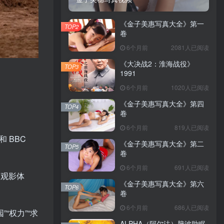
《金子美惠写真大全》第一
TOP2
卷
6个月前
2081人已阅读
《大决战2：淮海战役》
TOP3
1991
6个月前
1020人已阅读
《金子美惠写真大全》第四
TOP4
卷
6个月前
819人已阅读
和 BBC
《金子美惠写真大全》第二
TOP5
卷
6个月前
691人已阅读
的观影体
《金子美惠写真大全》第六
TOP6
卷
6个月前
686人已阅读
“权力”“求
ALPHA（阿尔法）脑波助眠