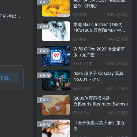
TOP7
。
音乐《舒眠》
3年前
676人已阅读
 TV 播出，
本能 Basic Instinct (1992)
TOP8
4K/2160p 原盘Remux 中文
字幕
1年前
536人已阅读
WPS Office 2023 专业精简
TOP9
版（无广告）
11个月前
534人已阅读
rioko 凉凉子 Cosplay 写真
TOP10
下载
No.001 ~ 010
6个月前
507人已阅读
[2009体育画报泳装
TOP11
秀]Sports.Illustrated.Swimsuit.20
4个月前
462人已阅读
《金子美惠写真大全》第五
TOP12
卷
6个月前
456人已阅读