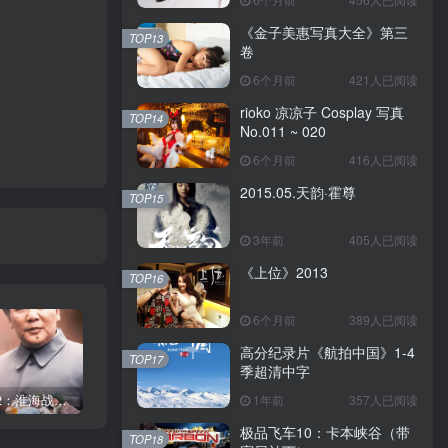
《金子美惠写真大全》第三
TOP13
卷
6个月前
421人已阅读
rioko 凉凉子 Cosplay 写真
TOP14
No.011 ~ 020
6个月前
416人已阅读
2015.05.天韵·霍尊
TOP15
3年前
405人已阅读
《上位》2013
TOP16
6个月前
389人已阅读
高分纪录片《航拍中国》1-4
TOP17
季超清中字
《大决战2：淮海战役》1991
《金子美惠写真大全》第四卷
1年前
357人已阅读
《金子美惠写真大全》第二卷
极品飞车10：卡本峡谷（带
TOP18