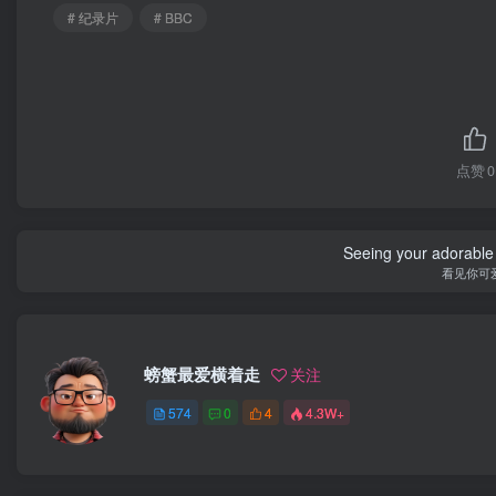
# 纪录片
# BBC
点赞
0
Seeing your adorable 
看见你可
螃蟹最爱横着走
关注
574
0
4
4.3W+