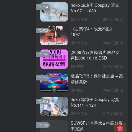
rioko 凉凉子 Cosplay 写真
TOP24
No.071 ~ 080
6个月前
261人已阅读
《古惑仔4：战无不胜》
TOP25
1997
6个月前
248人已阅读
[2009流行发烧唱片·极品女
TOP26
声]2008.10.18.DSD
3年前
247人已阅读
极品飞车5：保时捷之旅 – 高
TOP27
清修复版
1年前
244人已阅读
rioko 凉凉子 Cosplay 写真
TOP28
No.111 ~ 124
6个月前
217人已阅读
SUWSF让老游戏支持高分辨
TOP29
率宽屏