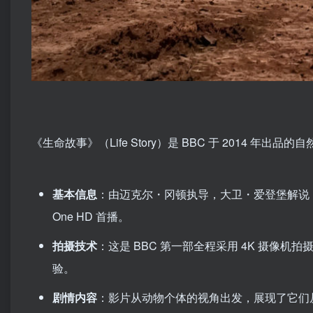
《生命故事》（Life Story）是 BBC 于 2014 年
基本信息
：由迈克尔・冈顿执导，大卫・爱登堡解说，共 6 集
One HD 首播。
拍摄技术
：这是 BBC 第一部全程采用 4K 摄像
验。
剧情内容
：影片从动物个体的视角出发，展现了它们从出