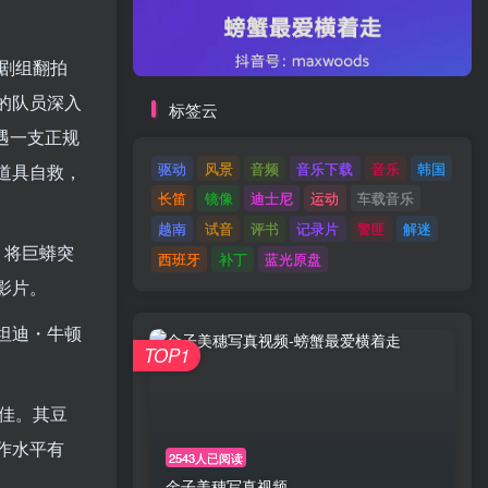
余剧组翻拍
的队员深入
标签云
遇一支正规
驱动
风景
音频
音乐下载
音乐
韩国
道具自救，
长笛
镜像
迪士尼
运动
车载音乐
越南
试音
评书
记录片
警匪
解迷
，将巨蟒突
西班牙
补丁
蓝光原盘
影片。
坦迪・牛顿
TOP1
欠佳。其豆
作水平有
2543人已阅读
金子美穗写真视频