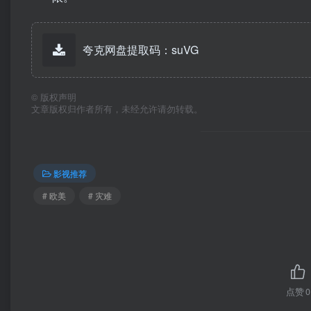
夸克网盘提取码：suVG
©
版权声明
文章版权归作者所有，未经允许请勿转载。
影视推荐
# 欧美
# 灾难
点赞
0