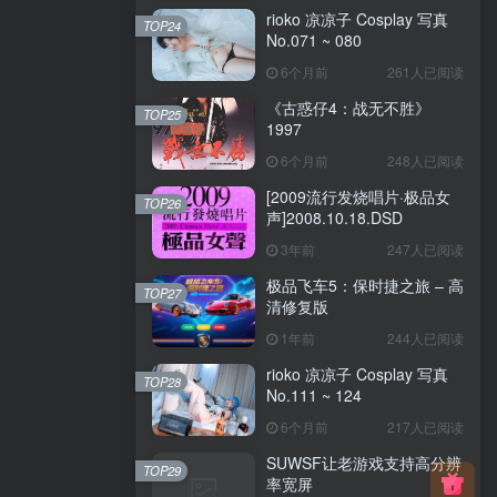
rioko 凉凉子 Cosplay 写真
TOP24
No.071 ~ 080
6个月前
261人已阅读
《古惑仔4：战无不胜》
TOP25
1997
6个月前
248人已阅读
[2009流行发烧唱片·极品女
TOP26
声]2008.10.18.DSD
3年前
247人已阅读
极品飞车5：保时捷之旅 – 高
TOP27
清修复版
1年前
244人已阅读
rioko 凉凉子 Cosplay 写真
TOP28
No.111 ~ 124
6个月前
217人已阅读
SUWSF让老游戏支持高分辨
TOP29
率宽屏