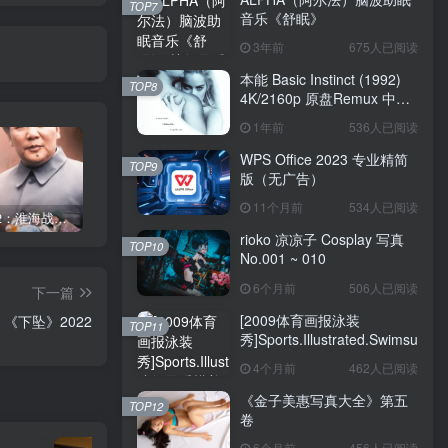
TOP7
音乐《舒眠》
3年前
675人已阅读
本能 Basic Instinct (1992)
TOP8
4K/2160p 原盘Remux 中文
字幕
1年前
536人已阅读
WPS Office 2023 专业精简
TOP9
版（无广告）
11个月前
534人已阅读
《大决战2：淮海战役》1991
《金子美惠写真大全》第四卷
《金子美惠写真大全》第二卷
rioko 凉凉子 Cosplay 写真
TOP10
No.001 ~ 010
6个月前
506人已阅读
下一篇
[2009体育画报泳装
《下坠》2022
TOP11
秀]Sports.Illustrated.Swimsuit.20
4个月前
462人已阅读
《金子美惠写真大全》第五
TOP12
卷
6个月前
456人已阅读