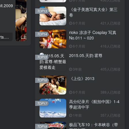
《金子美惠写真大全》第三
TOP13
卷
6个月前
421人已阅读
rioko 凉凉子 Cosplay 写真
TOP14
[2009体育画报泳装秀]Sports.Illustrated.Swimsuit.2009
《上位》2013
No.011 ~ 020
6个月前
416人已阅读
2015.05.天韵·霍尊
TOP15
3年前
405人已阅读
《上位》2013
TOP16
6个月前
389人已阅读
高分纪录片《航拍中国》1-4
TOP17
季超清中字
1年前
357人已阅读
极品飞车10：卡本峡谷（带
TOP18