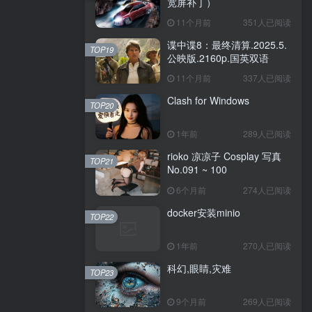
宽屏补丁）
11个月前
351人已阅读
谍中谍8：最终清算.2025.5.
TOP19
公映版.2160p.国英双语
11个月前
337人已阅读
Clash for Windows
TOP20
1年前
289人已阅读
rioko 凉凉子 Cosplay 写真
TOP21
No.091 ~ 100
6个月前
274人已阅读
docker安装minio
TOP22
1年前
270人已阅读
科幻,眼睛,灾难
TOP23
9个月前
269人已阅读