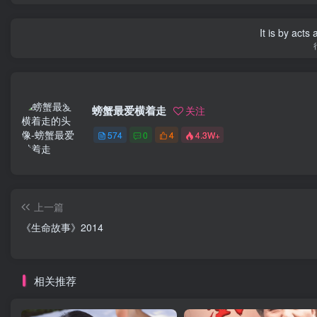
pencil and 
拿起笔，
螃蟹最爱横着走
关注
574
0
4
4.3W+
上一篇
《生命故事》2014
相关推荐