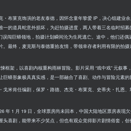
克・布莱克饰演的老友泰德，因怀念童年挚爱 IP，决心组建业
唯一的道具蛇意外损坏，为赶拍摄进度，两人带着三名临时招募
他们误闯巨蟒领地，拍摄计划瞬间沦为生死逃亡。途中，他们还偶
片。最终，麦克斯与泰德重拾友情，带领幸存者利用有限的拍摄
惊悚框架，以喜剧内核重构雨林冒险。影片采用 “戏中戏” 元叙事
让巨蟒形象极具真实感，是一部融合了喜剧、动作与冒险元素的
・戈米肯任编剧，保罗・路德、杰克・布莱克、史蒂夫・扎恩、
026 年 1 月 19 日，全球票房尚未回本，中国大陆地区票房表现
厘头喜剧，能带来不少笑点，但也有观众觉得影片剧情俗套，创