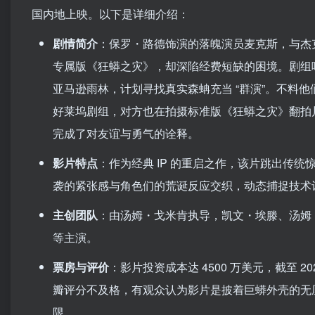
国内地上映。以下是详细介绍：
剧情简介
：保罗・路德饰演的落魄演员麦克斯，与杰
专属版《狂蟒之灾》，却深陷经费短缺的困境。剧组
亚马逊雨林，计划寻找真实森蚺充当 “群演”。不料
好莱坞剧组，对方也在拍摄标准版《狂蟒之灾》翻拍
完成了对友谊与勇气的诠释。
影片特点
：作为经典 IP 的重启之作，该片跳出传统
袭的紧张感与角色们的荒诞反应交织，动态捕捉技术
主创团队
：由汤姆・戈米肯执导，凯文・埃滕、汤姆
等主演。
票房与评价
：影片投资成本达 4500 万美元，截至 2
瓣评分不及格，有观众认为影片是披着巨蟒外壳的无
限。