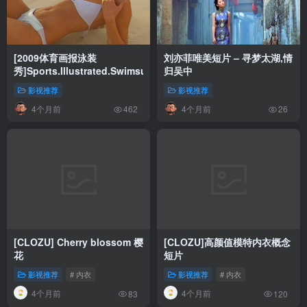
[2009体育画报泳装
刘亦菲唯美短片 – 寻梦太湖,情
秀]Sports.Illustrated.Swimsuit.2009
归吴中
影视推荐
影视推荐
4个月前
4个月前
462
26
[CLOZU] Cherry blossom 樱
[CLOZU]高颜值模特内衣概念
花
短片
影视推荐
# 内衣
影视推荐
# 内衣
4个月前
4个月前
83
120