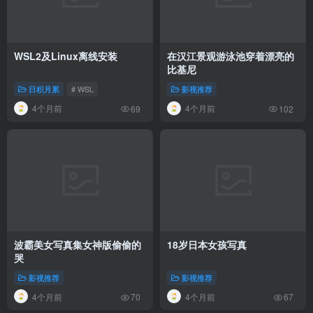
WSL2及Linux离线安装
在汉江景观游泳池穿着漂亮的
比基尼
日积月累
# WSL
影视推荐
4个月前
4个月前
69
102
波霸美女写真集女神版偷偷的
18岁日本女孩写真
哭
影视推荐
影视推荐
4个月前
4个月前
70
67