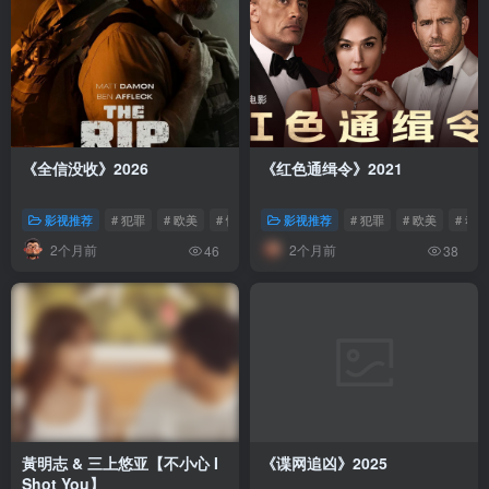
《全信没收》2026
《红色通缉令》2021
影视推荐
# 犯罪
# 欧美
# 惊悚
影视推荐
# 犯罪
# 欧美
# 动作
2个月前
2个月前
46
38
黃明志 & 三上悠亚【不小心 I
《谍网追凶》2025
Shot You】