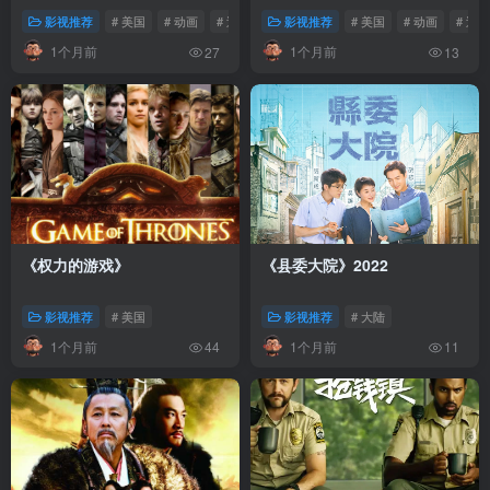
影视推荐
# 美国
# 动画
# 迪士尼
影视推荐
# 美国
# 动画
# 迪
1个月前
1个月前
27
13
《权力的游戏》
《县委大院》2022
影视推荐
# 美国
影视推荐
# 大陆
1个月前
1个月前
44
11