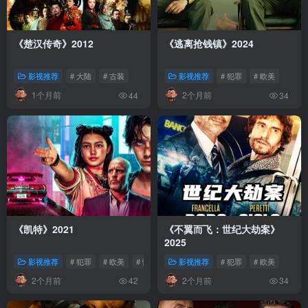
《楚汉传奇》2012
《逃离抢钱镇》2024
影视推荐
# 大陆
# 古装
影视推荐
# 犯罪
# 欧美
1个月前
2个月前
44
34
《凯特》2021
《不翼而飞：世纪大劫案》
2025
影视推荐
# 犯罪
# 欧美
# 惊悚
影视推荐
# 犯罪
# 欧美
2个月前
2个月前
42
34