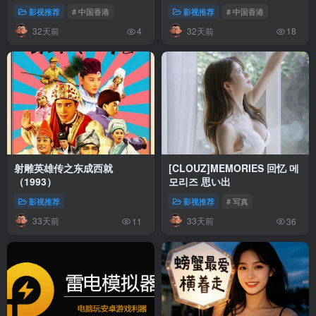
影视推荐
# 中国香港
影视推荐
# 中国香港
32天前
32天前
4
18
射雕英雄传之东成西就
[CLOUZ]MEMORIES 回忆 메
（1993）
모리즈 思い出
影视推荐
影视推荐
# 写真
33天前
33天前
11
36