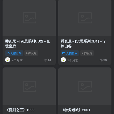
乔瓦尼－[沉思系列CD2]－仙
乔瓦尼－[沉思系列CD1]－宁
境皇后
静山谷
无损音乐
# 乔瓦尼
无损音乐
# 乔瓦尼
2个月前
2个月前
14
30
《喜剧之王》1999
《特务迷城》2001