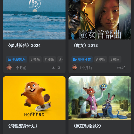
《锁以长笛》2024
《魔女》2018
无损音乐
# 音乐
# 器乐
# 长笛
影视推荐
# 犯罪
# 韩国
1个月前
1个月前
13
49
《河狸变身计划》
《疯狂动物城2》